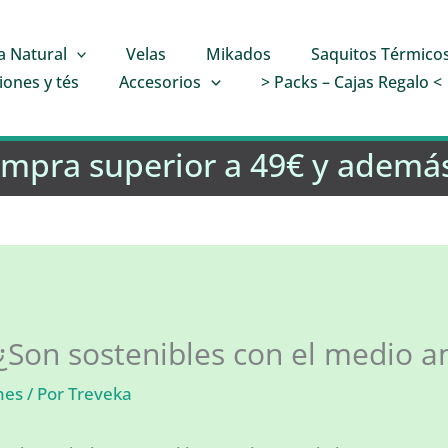
a Natural
Velas
Mikados
Saquitos Térmico
iones y tés
Accesorios
> Packs – Cajas Regalo <
ompra superior a 49€ y además
¿Son sostenibles con el medio 
nes
/ Por
Treveka