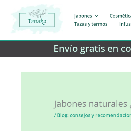
Ir
al
Jabones
Cosmétic
contenido
Tazas y termos
Infus
Envío gratis en c
Jabones naturales 
/
Blog: consejos y recomendacio