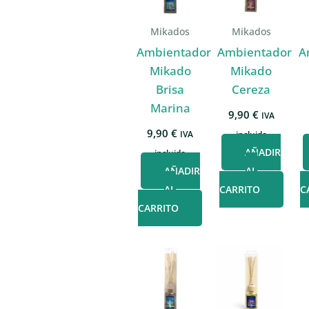
Mikados
Mikados
Ambientador
Ambientador
A
Mikado
Mikado
Brisa
Cereza
Marina
9,90
€
IVA
9,90
€
IVA
incluido
AÑADIR
incluido
AÑADIR
AL
AL
CARRITO
C
CARRITO