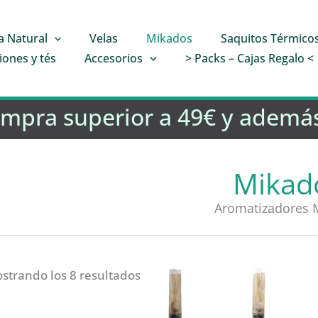
a Natural
Velas
Mikados
Saquitos Térmico
iones y tés
Accesorios
> Packs – Cajas Regalo <
ompra superior a 49€ y además
Mikad
Aromatizadores 
strando los 8 resultados