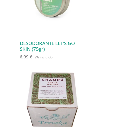
s
o
o
t
d
s
s
o
u
s
c
t
o
DESODORANTE LET'S GO
SKIN (75gr)
s
6,99
€
IVA incluido