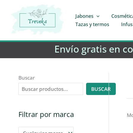
Ir
al
Jabones
Cosmétic
contenido
Tazas y termos
Infus
Envío gratis en c
Buscar
BUSCAR
Filtrar por marca
Mo