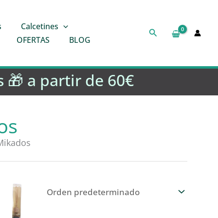
s
Calcetines
Buscar
OFERTAS
BLOG
 🎁 a partir de 60€
os
Mikados