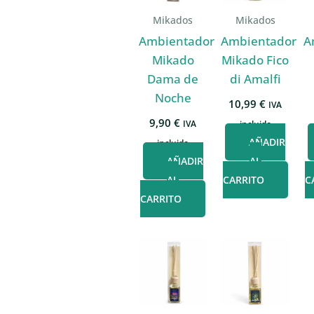
Mikados
Mikados
Ambientador
Ambientador
A
Mikado
Mikado Fico
Dama de
di Amalfi
Noche
10,99
€
IVA
9,90
€
IVA
incluido
AÑADIR
incluido
AÑADIR
AL
AL
CARRITO
C
CARRITO