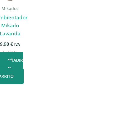
Mikados
mbientador
Mikado
Lavanda
9,90
€
IVA
incluido
AÑADIR
AL
ARRITO