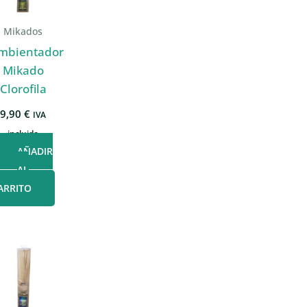
Mikados
mbientador
Mikado
Clorofila
9,90
€
IVA
incluido
AÑADIR
AL
ARRITO