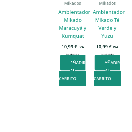
Mikados
Mikados
Ambientador
Ambientador
Mikado
Mikado Té
Maracuyá y
Verde y
Kumquat
Yuzu
10,99
€
10,99
€
IVA
IVA
incluido
incluido
AÑADIR
AÑADIR
AL
AL
CARRITO
CARRITO