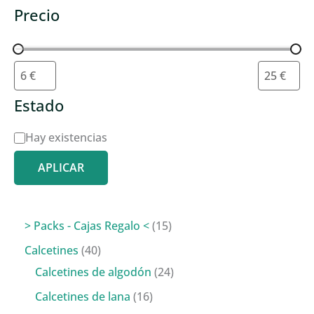
Precio
Estado
D
Hay existencias
i
APLICAR
s
p
o
1
> Packs - Cajas Regalo <
15
n
5
4
Calcetines
40
i
p
0
2
Calcetines de algodón
24
b
r
p
4
1
Calcetines de lana
16
i
o