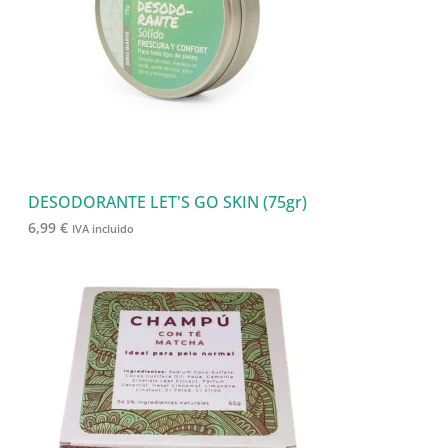
s
s
o
u
s
c
t
o
s
DESODORANTE LET'S GO SKIN (75gr)
6,99
€
IVA incluido