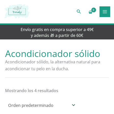
Ir
al
Buscar
contenido
Envío gratis en compra superior a 49€
y además 🎁 a partir de 60€
Acondicionador sólido
Acondicionador sólido, la alternativa natural para
acondicionar tu pelo en la ducha.
Mostrando los 4 resultados