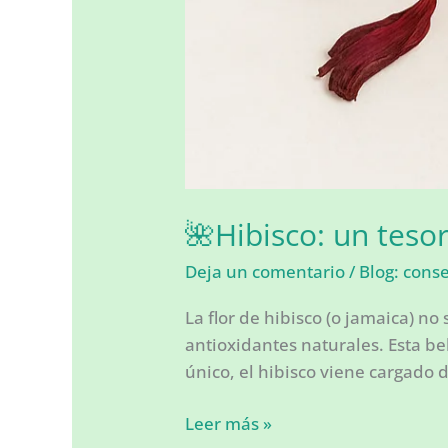
🌺Hibisco: un tesor
Deja un comentario
/
Blog: cons
La flor de hibisco (o jamaica) no 
antioxidantes naturales. Esta be
único, el hibisco viene cargado 
🌺
Leer más »