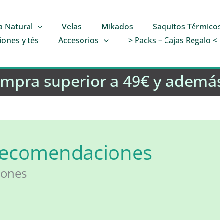
a Natural
Velas
Mikados
Saquitos Térmico
iones y tés
Accesorios
> Packs – Cajas Regalo <
ompra superior a 49€ y además
 recomendaciones
iones