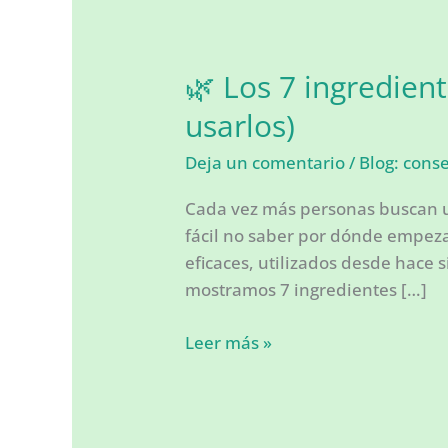
🌿 Los 7 ingredien
usarlos)
Deja un comentario
/
Blog: cons
Cada vez más personas buscan un
fácil no saber por dónde empeza
eficaces, utilizados desde hace 
mostramos 7 ingredientes […]
🌿
Leer más »
Los
7
ingredientes