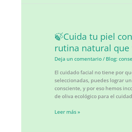
naturales
que
transformarán
tu
piel
🍃Cuida tu piel con
(y
rutina natural que
cómo
usarlos)
Deja un comentario
/
Blog: cons
El cuidado facial no tiene por 
seleccionadas, puedes lograr un
consciente, y por eso hemos inc
de oliva ecológico para el cuida
🍃
Leer más »
Cuida
tu