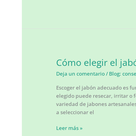
Hibisco:
un
tesoro
natural
en
tu
taza
Cómo elegir el jab
Deja un comentario
/
Blog: cons
Escoger el jabón adecuado es f
elegido puede resecar, irritar 
variedad de jabones artesanales
a seleccionar el
Cómo
Leer más »
elegir