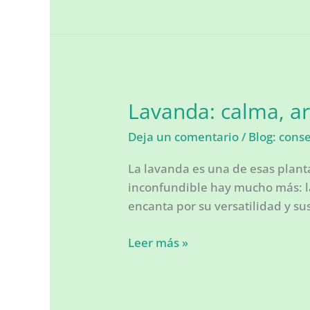
piel
con
aceite
de
oliva
ecológico
Lavanda: calma, ar
para
Deja un comentario
/
Blog: cons
el
cuidado
La lavanda es una de esas plant
facial:
inconfundible hay mucho más: la
la
encanta por su versatilidad y su
rutina
natural
Lavanda:
Leer más »
que
calma,
tu
aroma
rostro
y
merece