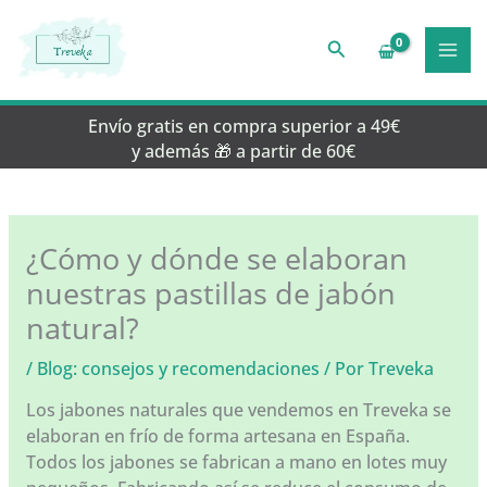
Ir
al
Buscar
contenido
Envío gratis en compra superior a 49€
y además 🎁 a partir de 60€
¿Cómo y dónde se elaboran
nuestras pastillas de jabón
natural?
/
Blog: consejos y recomendaciones
/ Por
Treveka
Los jabones naturales que vendemos en Treveka se
elaboran en frío de forma artesana en España.
Todos los jabones se fabrican a mano en lotes muy