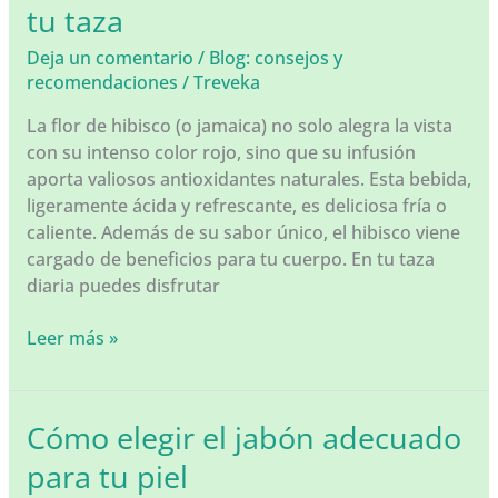
tu taza
Deja un comentario
/
Blog: consejos y
recomendaciones
/
Treveka
La flor de hibisco (o jamaica) no solo alegra la vista
con su intenso color rojo, sino que su infusión
aporta valiosos antioxidantes naturales. Esta bebida,
ligeramente ácida y refrescante, es deliciosa fría o
caliente. Además de su sabor único, el hibisco viene
cargado de beneficios para tu cuerpo. En tu taza
diaria puedes disfrutar
🌺
Leer más »
Hibisco:
un
tesoro
Cómo elegir el jabón adecuado
natural
para tu piel
en
tu