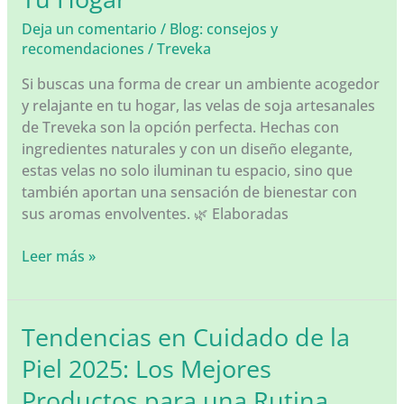
Ilumina
tu
Deja un comentario
/
Blog: consejos y
Hogar
recomendaciones
/
Treveka
de
Si buscas una forma de crear un ambiente acogedor
Forma
y relajante en tu hogar, las velas de soja artesanales
Natural
de Treveka son la opción perfecta. Hechas con
ingredientes naturales y con un diseño elegante,
estas velas no solo iluminan tu espacio, sino que
también aportan una sensación de bienestar con
sus aromas envolventes. 🌿 Elaboradas
🕯️
Leer más »
Velas
de
Soja
Tendencias en Cuidado de la
Artesanales
Piel 2025: Los Mejores
de
Treveka:
Productos para una Rutina