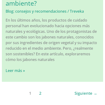
ambiente?
Blog: consejos y recomendaciones
/
Treveka
En los últimos años, los productos de cuidado
personal han evolucionado hacia opciones más
naturales y ecológicas. Uno de los protagonistas de
este cambio son los jabones naturales, conocidos
por sus ingredientes de origen vegetal y su impacto
reducido en el medio ambiente. Pero, ¿realmente
son sostenibles? En este artículo, exploraremos
cómo los jabones naturales
Jabones
Leer más »
naturales
¿Son
sostenibles
con
1
2
Siguiente
→
el
medio