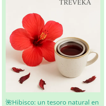
bienestar
natural
🌺Hibisco: un tesoro natural en