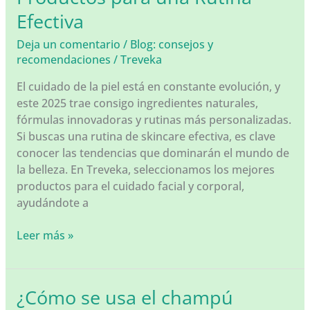
Un
Efectiva
Pequeño
Lujo
Deja un comentario
/
Blog: consejos y
para
recomendaciones
/
Treveka
Tu
Hogar
El cuidado de la piel está en constante evolución, y
este 2025 trae consigo ingredientes naturales,
fórmulas innovadoras y rutinas más personalizadas.
Si buscas una rutina de skincare efectiva, es clave
conocer las tendencias que dominarán el mundo de
la belleza. En Treveka, seleccionamos los mejores
productos para el cuidado facial y corporal,
ayudándote a
Tendencias
Leer más »
en
Cuidado
de
¿Cómo se usa el champú
la