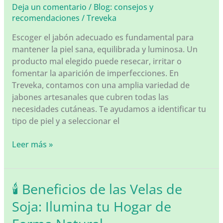
Deja un comentario
/
Blog: consejos y
taza
recomendaciones
/
Treveka
Escoger el jabón adecuado es fundamental para
mantener la piel sana, equilibrada y luminosa. Un
producto mal elegido puede resecar, irritar o
fomentar la aparición de imperfecciones. En
Treveka, contamos con una amplia variedad de
jabones artesanales que cubren todas las
necesidades cutáneas. Te ayudamos a identificar tu
tipo de piel y a seleccionar el
Cómo
Leer más »
elegir
el
jabón
🕯️ Beneficios de las Velas de
adecuado
Soja: Ilumina tu Hogar de
para
tu