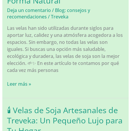
Forma Natural
piel
Deja un comentario
/
Blog: consejos y
recomendaciones
/
Treveka
Las velas han sido utilizadas durante siglos para
aportar luz, calidez y una atmósfera acogedora a los
espacios. Sin embargo, no todas las velas son
iguales. Si buscas una opción más saludable,
ecológica y duradera, las velas de soja son la mejor
elección. 🌱✨ En este artículo te contamos por qué
cada vez más personas
🕯️
Leer más »
Beneficios
de
las
🕯️ Velas de Soja Artesanales de
Velas
Treveka: Un Pequeño Lujo para
de
Soja:
Tu Hogar