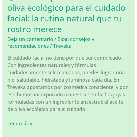
oliva ecológico para el cuidado
que
transformarán
facial: la rutina natural que tu
tu
rostro merece
piel
(y
Deja un comentario
/
Blog: consejos y
cómo
recomendaciones
/
Treveka
usarlos)
El cuidado facial no tiene por qué ser complicado.
Con ingredientes naturales y fórmulas
cuidadosamente seleccionadas, puedes lograr una
piel saludable, hidratada y luminosa cada día. En
Treveka apostamos por cosmética consciente, y por
eso hemos incorporado a nuestra tienda dos joyas
formuladas con un ingrediente ancestral: el aceite
de oliva ecológico para el cuidado
🍃
Leer más »
Cuida