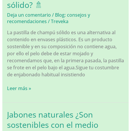
sólido? 🚿
Piel
2025:
Deja un comentario
/
Blog: consejos y
Los
recomendaciones
/
Treveka
Mejores
Productos
La pastilla de champú sólido es una alternativa al
para
contenido en envases plásticos. Es un producto
una
sostenible y en su composición no contiene agua,
Rutina
por ello el pelo debe de estar mojado y
Efectiva
recomendamos que, en la primera pasada, la pastilla
se frote en el pelo bajo el agua.Sigue tu costumbre
de enjabonado habitual insistiendo
¿Cómo
Leer más »
se
usa
el
Jabones naturales ¿Son
champú
sostenibles con el medio
sólido?
🚿