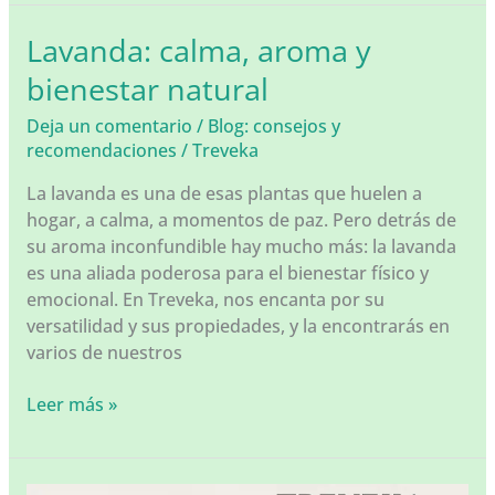
tu
piel
Lavanda: calma, aroma y
con
bienestar natural
aceite
de
Deja un comentario
/
Blog: consejos y
oliva
recomendaciones
/
Treveka
ecológico
para
La lavanda es una de esas plantas que huelen a
el
hogar, a calma, a momentos de paz. Pero detrás de
cuidado
su aroma inconfundible hay mucho más: la lavanda
facial:
es una aliada poderosa para el bienestar físico y
la
emocional. En Treveka, nos encanta por su
rutina
versatilidad y sus propiedades, y la encontrarás en
natural
varios de nuestros
que
tu
Lavanda:
Leer más »
rostro
calma,
merece
aroma
y