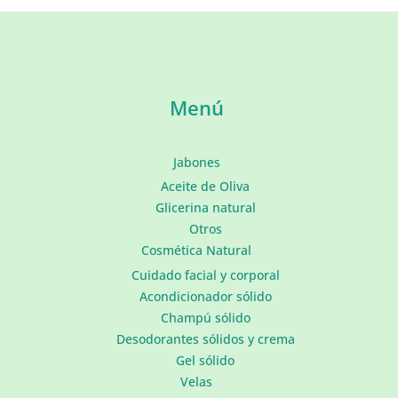
aceite
de
oliva
ecológico
Menú
para
el
cuidado
Jabones
facial:
Aceite de Oliva
la
Glicerina natural
rutina
Otros
natural
Cosmética Natural
que
tu
Cuidado facial y corporal
rostro
Acondicionador sólido
merece
Champú sólido
Desodorantes sólidos y crema
Gel sólido
Velas