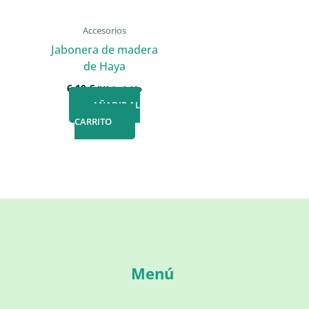
Accesorios
Jabonera de madera
de Haya
6,10
€
IVA incluido
AÑADIR AL
CARRITO
Menú