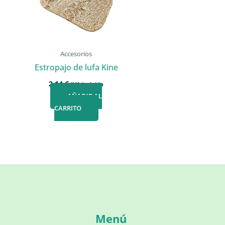
Accesorios
Estropajo de lufa Kine
2,14
€
IVA incluido
AÑADIR AL
CARRITO
Menú