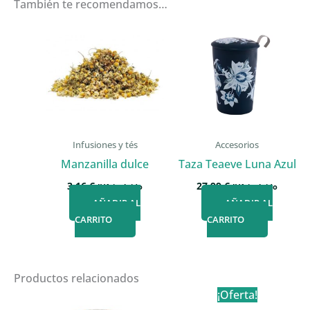
También te recomendamos…
Infusiones y tés
Accesorios
Manzanilla dulce
Taza Teaeve Luna Azul
3,16
€
27,99
€
IVA incluido
IVA incluido
AÑADIR AL
AÑADIR AL
CARRITO
CARRITO
Productos relacionados
¡Oferta!