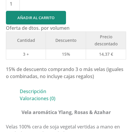
aromática
Ylang,
AÑADIR AL CARRITO
Rosas
&
Oferta de dtos. por volumen
Azahar
Precio
Cantidad
Descuento
cantidad
descontado
3 +
15%
14,37
€
15% de descuento comprando 3 o más velas (iguales
o combinadas, no incluye cajas regalos)
Descripción
Valoraciones (0)
Vela aromática
Ylang, Rosas & Azahar
Velas 100% cera de soja vegetal vertidas a mano en