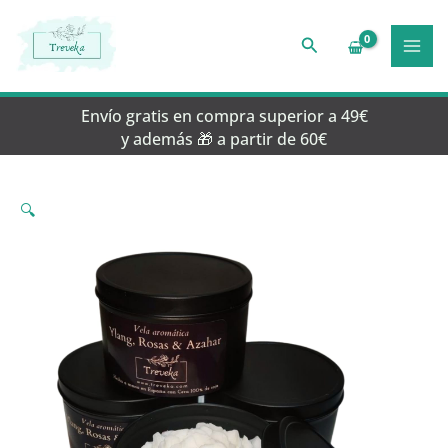
Ir
al
Buscar
contenido
Envío gratis en compra superior a 49€
y además 🎁 a partir de 60€
🔍