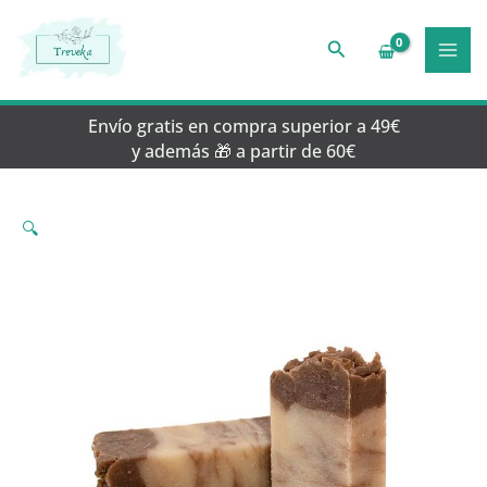
Ir
al
Buscar
contenido
Envío gratis en compra superior a 49€
y además 🎁 a partir de 60€
🔍