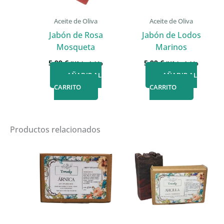
Aceite de Oliva
Aceite de Oliva
Jabón de Rosa
Jabón de Lodos
Mosqueta
Marinos
5,99
€
5,99
€
IVA incluido
IVA incluido
AÑADIR AL
AÑADIR AL
CARRITO
CARRITO
Productos relacionados