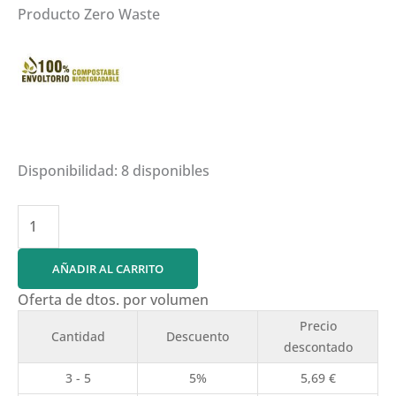
Producto Zero Waste
Disponibilidad:
8 disponibles
Jabón
de
Cedro
AÑADIR AL CARRITO
cantidad
Oferta de dtos. por volumen
Precio
Cantidad
Descuento
descontado
3 - 5
5%
5,69
€