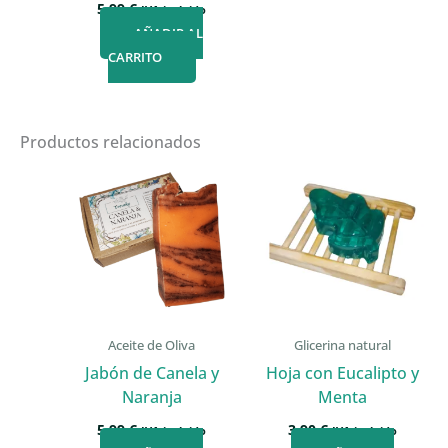
5,99
€
IVA incluido
AÑADIR AL
CARRITO
Productos relacionados
Aceite de Oliva
Glicerina natural
Jabón de Canela y
Hoja con Eucalipto y
Naranja
Menta
5,99
€
3,90
€
IVA incluido
IVA incluido