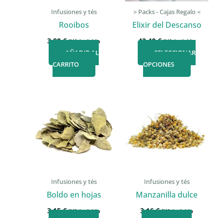
Infusiones y tés
> Packs - Cajas Regalo <
Rooibos
Elixir del Descanso
3,80
€
42,40
€
IVA incluido
IVA incluido
AÑADIR AL
SELECCIONAR
Este
CARRITO
OPCIONES
produc
tiene
múltipl
variant
Las
opcion
se
puede
elegir
en
Infusiones y tés
Infusiones y tés
la
Boldo en hojas
Manzanilla dulce
página
3,15
€
3,16
€
IVA incluido
IVA incluido
de