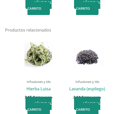
AÑADIR AL
AÑADIR AL
produc
CARRITO
CARRITO
Productos relacionados
Infusiones y tés
Infusiones y tés
Hierba Luisa
Lavanda (espliego)
3,15
€
2,64
€
IVA incluido
IVA incluido
AÑADIR AL
AÑADIR AL
CARRITO
CARRITO