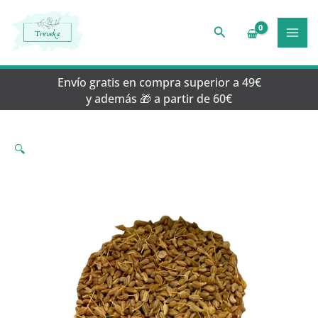
Ir
al
Buscar
contenido
Envío gratis en compra superior a 49€
y además 🎁 a partir de 60€
🔍