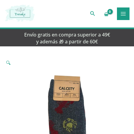
Ir
al
Buscar
contenido
Envío gratis en compra superior a 49€
y además 🎁 a partir de 60€
🔍