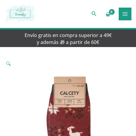
Ir
al
Buscar
contenido
Envío gratis en compra superior a 49€
y además 🎁 a partir de 60€
🔍