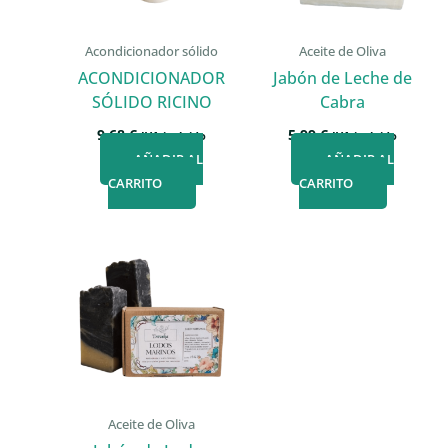
Acondicionador sólido
Aceite de Oliva
ACONDICIONADOR
Jabón de Leche de
SÓLIDO RICINO
Cabra
9,68
€
5,99
€
IVA incluido
IVA incluido
AÑADIR AL
AÑADIR AL
CARRITO
CARRITO
Aceite de Oliva