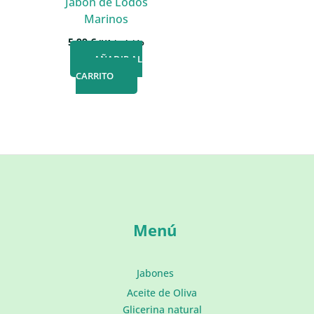
Jabón de Lodos
Marinos
5,99
€
IVA incluido
AÑADIR AL
CARRITO
Menú
Jabones
Aceite de Oliva
Glicerina natural