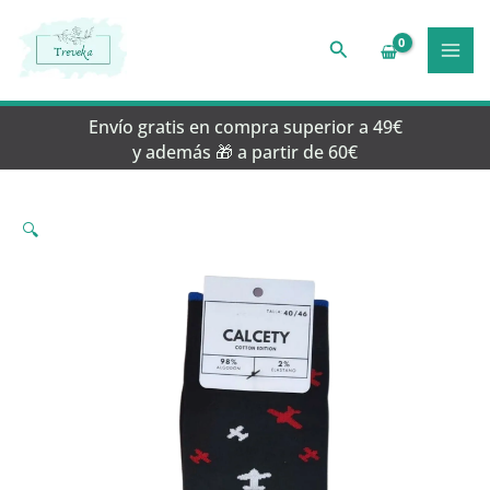
Ir
al
Buscar
contenido
Envío gratis en compra superior a 49€
y además 🎁 a partir de 60€
🔍