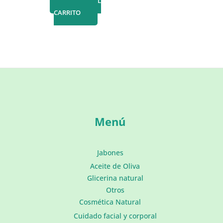
AÑADIR AL
original
actual
CARRITO
era:
es:
42,99 €.
39,00 €.
Menú
Jabones
Aceite de Oliva
Glicerina natural
Otros
Cosmética Natural
Cuidado facial y corporal