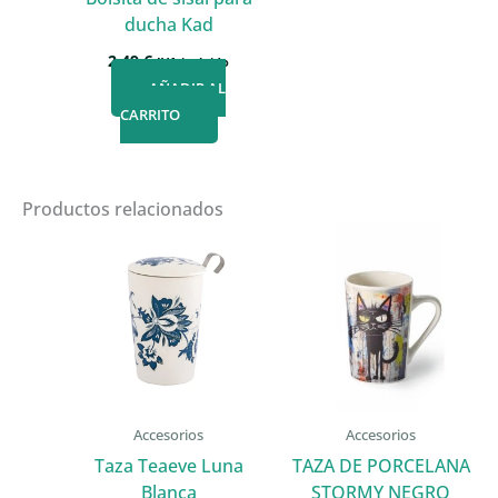
ducha Kad
2,49
€
IVA incluido
AÑADIR AL
CARRITO
Productos relacionados
Accesorios
Accesorios
Taza Teaeve Luna
TAZA DE PORCELANA
Blanca
STORMY NEGRO