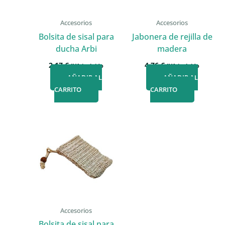
Accesorios
Accesorios
Bolsita de sisal para
Jabonera de rejilla de
ducha Arbi
madera
2,17
€
4,76
€
IVA incluido
IVA incluido
AÑADIR AL
AÑADIR AL
CARRITO
CARRITO
Accesorios
Bolsita de sisal para