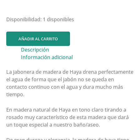
Disponibilidad:
1 disponibles
Jabonera
AÑADIR AL CARRITO
de
Descripción
madera
Información adicional
de
Haya
La jabonera de madera de Haya drena perfectamente
cantidad
el agua de forma que el jabón no se queda en
contacto continuo con el agua y dura mucho más
tiempo.
En madera natural de Haya en tono claro tirando a
rosado muy característico de esta madera que dará
un toque especial a nuestro baño/aseo.
De gran dureza y elegancia, la madera de haya tiene