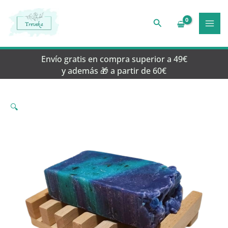
Ir
al
Buscar
contenido
Envío gratis en compra superior a 49€
y además 🎁 a partir de 60€
🔍