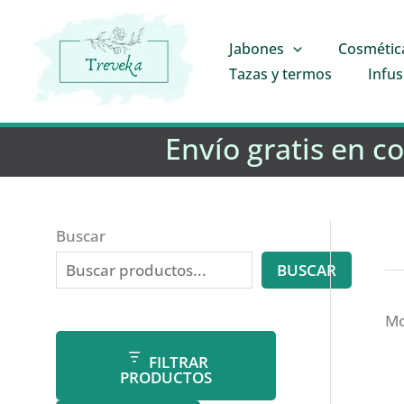
Ir
al
Jabones
Cosmétic
contenido
Tazas y termos
Infus
Envío gratis en c
Buscar
BUSCAR
Mo
FILTRAR
PRODUCTOS