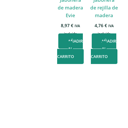
de madera
de rejilla de
Evie
madera
8,97
€
4,76
€
IVA
IVA
incluido
incluido
AÑADIR
AÑADIR
AL
AL
CARRITO
CARRITO