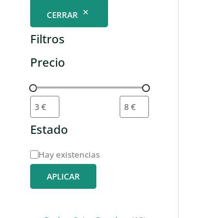
CERRAR
Filtros
Precio
Estado
D
Hay existencias
i
APLICAR
s
p