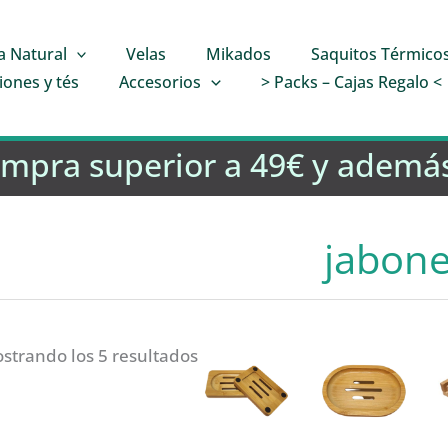
a Natural
Velas
Mikados
Saquitos Térmico
iones y tés
Accesorios
> Packs – Cajas Regalo <
ompra superior a 49€ y además
jabone
strando los 5 resultados