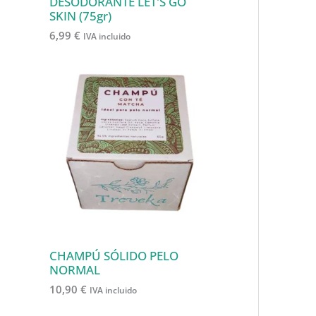
o
DESODORANTE LET'S GO
SKIN (75gr)
s
6,99
€
IVA incluido
CHAMPÚ SÓLIDO PELO
NORMAL
10,90
€
IVA incluido