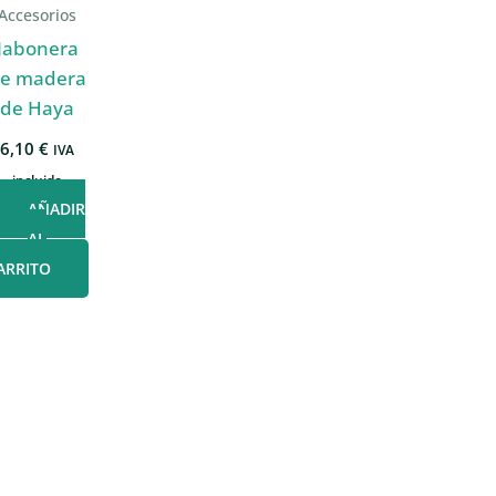
Accesorios
Jabonera
e madera
de Haya
6,10
€
IVA
incluido
AÑADIR
AL
ARRITO