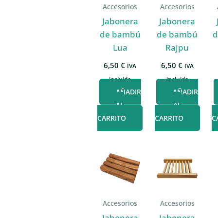
Accesorios
Accesorios
Jabonera
Jabonera
de bambú
de bambú
d
Lua
Rajpu
6,50
€
6,50
€
IVA
IVA
incluido
incluido
AÑADIR
AÑADIR
AL
AL
CARRITO
CARRITO
C
Accesorios
Accesorios
Jabonera
Jabonera