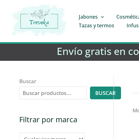
Ir
al
Jabones
Cosmétic
contenido
Tazas y termos
Infus
Envío gratis en c
Buscar
BUSCAR
Mo
Filtrar por marca