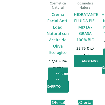
Cosmética
Cosmética
Natural
Natural
Crema
HIDRATANTE
H
Facial Anti-
FLUIDA PIEL
Edad
MIXTA /
P
Natural con
GRASA
Aceite de
100% BIO
Oliva
22,75
€
IVA
Ecológico
incluido
17,50
€
AGOTADO
IVA
C
incluido
AÑADIR
AL
CARRITO
¡Oferta!
¡Oferta!