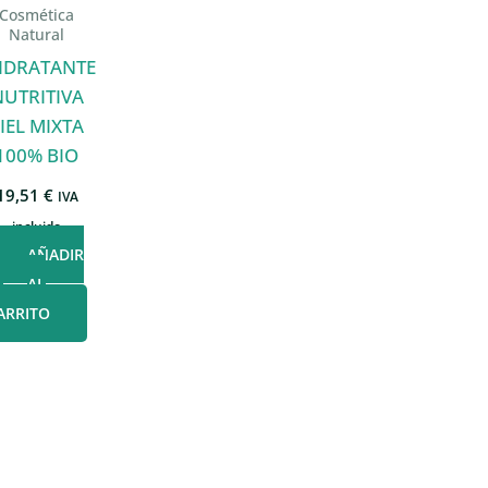
Cosmética
Natural
IDRATANTE
NUTRITIVA
IEL MIXTA
100% BIO
19,51
€
IVA
incluido
AÑADIR
AL
ARRITO