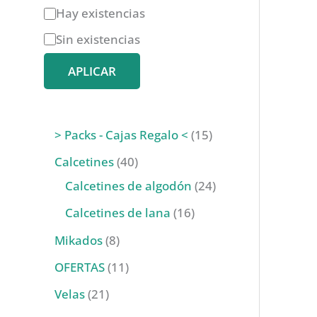
D
Hay existencias
i
Sin existencias
s
APLICAR
p
o
n
1
> Packs - Cajas Regalo <
15
i
5
4
Calcetines
40
b
p
0
2
Calcetines de algodón
24
i
r
p
4
1
Calcetines de lana
16
l
o
r
p
6
8
Mikados
8
i
d
o
r
p
p
1
OFERTAS
11
d
u
d
o
r
r
1
2
Velas
21
a
c
u
d
o
o
p