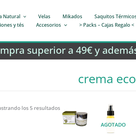
a Natural
Velas
Mikados
Saquitos Térmico
iones y tés
Accesorios
> Packs – Cajas Regalo <
ompra superior a 49€ y además
crema eco
strando los 5 resultados
AGOTADO