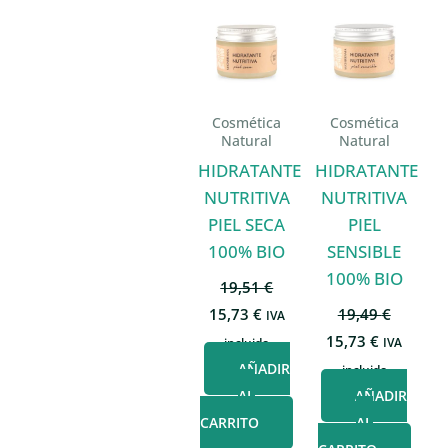
Cosmética
Cosmética
Natural
Natural
HIDRATANTE
HIDRATANTE
NUTRITIVA
NUTRITIVA
PIEL SECA
PIEL
100% BIO
SENSIBLE
100% BIO
19,51
€
El
El
15,73
€
19,49
€
IVA
precio
precio
El
El
15,73
€
incluido
IVA
original
actual
precio
precio
era:
es:
AÑADIR
incluido
original
actual
19,51 €.
15,73 €.
era:
es:
AL
AÑADIR
19,49 €.
15,73 €.
CARRITO
AL