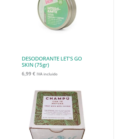
o
t
t
c
o
s
o
o
t
d
s
s
o
u
s
c
t
o
DESODORANTE LET'S GO
SKIN (75gr)
s
6,99
€
IVA incluido