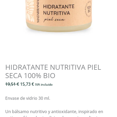
HIDRATANTE NUTRITIVA PIEL
SECA 100% BIO
El
El
19,51
€
15,73
€
IVA incluido
precio
precio
original
actual
Envase de vidrio 30 ml.
era:
es:
19,51 €.
15,73 €.
Un bálsamo nutritivo y antioxidante, inspirado en