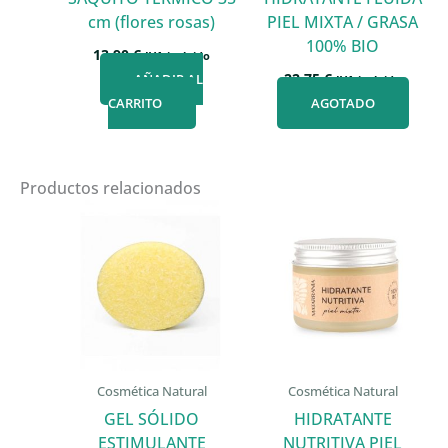
cm (flores rosas)
PIEL MIXTA / GRASA
100% BIO
13,90
€
IVA incluido
22,75
€
AÑADIR AL
IVA incluido
CARRITO
AGOTADO
Productos relacionados
Cosmética Natural
Cosmética Natural
GEL SÓLIDO
HIDRATANTE
ESTIMULANTE
NUTRITIVA PIEL