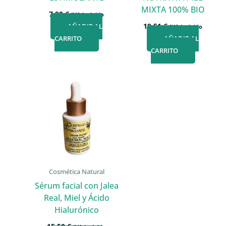
MIXTA 100% BIO
7,90
€
IVA incluido
19,51
€
AÑADIR AL
IVA incluido
CARRITO
AÑADIR AL
CARRITO
Cosmética Natural
Sérum facial con Jalea
Real, Miel y Ácido
Hialurónico