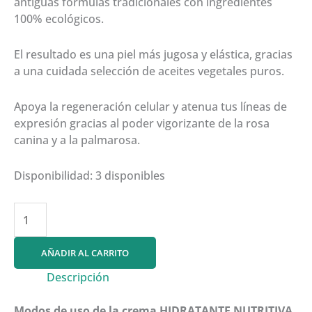
antiguas fórmulas tradicionales con ingredientes
100% ecológicos.
El resultado es una piel más jugosa y elástica, gracias
a una cuidada selección de aceites vegetales puros.
Apoya la regeneración celular y atenua tus líneas de
expresión gracias al poder vigorizante de la rosa
canina y a la palmarosa.
Disponibilidad:
3 disponibles
HIDRATANTE
NUTRITIVA
PIEL
AÑADIR AL CARRITO
SECA
100%
Descripción
BIO
Modos de uso de la crema HIDRATANTE NUTRITIVA
cantidad