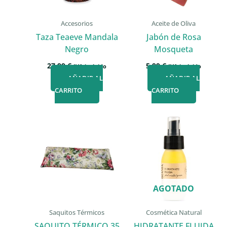
Accesorios
Aceite de Oliva
Taza Teaeve Mandala
Jabón de Rosa
Negro
Mosqueta
27,99
€
5,99
€
IVA incluido
IVA incluido
AÑADIR AL
AÑADIR AL
CARRITO
CARRITO
AGOTADO
Saquitos Térmicos
Cosmética Natural
SAQUITO TÉRMICO 35
HIDRATANTE FLUIDA