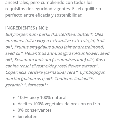
ancestrales, pero cumpliendo con todos los
requisitos de seguridad vigentes. Es el equilibrio
perfecto entre eficacia y sostenibilidad.
INGREDIENTES (INCI):
Butyrospermum parkii (karité/shea) butter*, Olea
europaea (oliva virgen extra/olive extra virgin) fruit
oil*, Prunus amygdalus dulcis (almendras/almond)
seed oil*, Helianthus annuus (girasol/sunflower) seed
oil*, Sesamum indicum (sésamo/sesame) oil*, Rosa
canina (rosal silvestre/dog rose) flower extract*,
Copernicia cerifera (carnauba) cera*, Cymbopogon
martini (palmarosa) oil*. Contiene: linalool**,
geraniol**, farnesol**.
100% bio y 100% natural
Aceites 100% vegetales de presión en frío
0% conservantes
Sin gluten