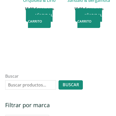
Orquídea & Lirio
Sándalo & Bergamota
15,90
€
15,90
€
IVA incluido
IVA incluido
AÑADIR AL
AÑADIR AL
CARRITO
CARRITO
Buscar
BUSCAR
Filtrar por marca