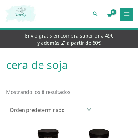
Ir
al
Buscar
contenido
Envío gratis en compra superior a 49€
y además 🎁 a partir de 60€
cera de soja
Mostrando los 8 resultados