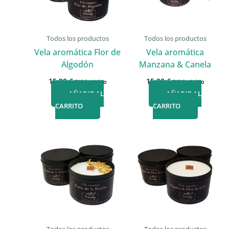
Todos los productos
Todos los productos
Vela aromática Flor de
Vela aromática
Algodón
Manzana & Canela
15,90
€
15,90
€
IVA incluido
IVA incluido
AÑADIR AL
AÑADIR AL
CARRITO
CARRITO