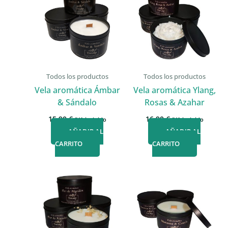
Todos los productos
Todos los productos
Vela aromática Ámbar
Vela aromática Ylang,
& Sándalo
Rosas & Azahar
15,90
€
16,90
€
IVA incluido
IVA incluido
AÑADIR AL
AÑADIR AL
CARRITO
CARRITO