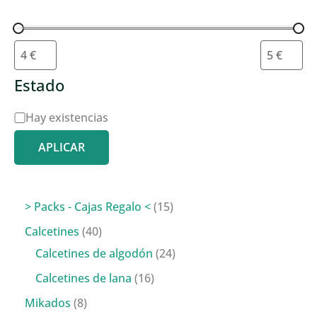
Estado
D
Hay existencias
i
APLICAR
s
p
o
1
> Packs - Cajas Regalo <
15
n
5
4
Calcetines
40
i
p
0
2
Calcetines de algodón
24
b
r
p
4
1
Calcetines de lana
16
i
o
r
p
6
8
Mikados
8
l
d