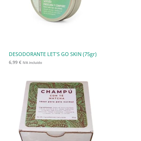
s
c
t
o
s
DESODORANTE LET'S GO SKIN (75gr)
6,99
€
IVA incluido