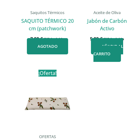
Saquitos Térmicos
Aceite de Oliva
SAQUITO TÉRMICO 20
Jabón de Carbón
cm (patchwork)
Activo
7,90
€
5,99
€
IVA incluido
IVA incluido
AGOTADO
AÑADIR AL
CARRITO
¡Oferta!
OFERTAS