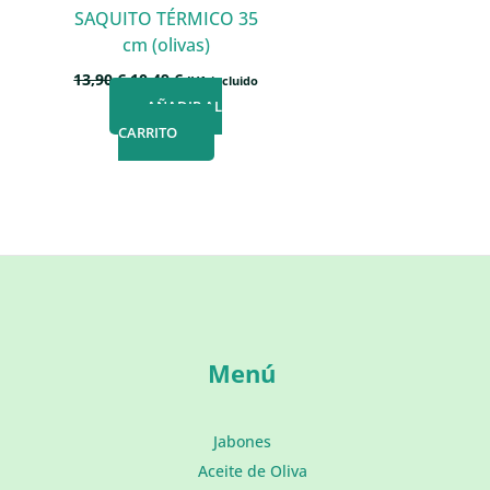
SAQUITO TÉRMICO 35
cm (olivas)
El
El
13,90
€
10,49
€
IVA incluido
precio
precio
AÑADIR AL
original
actual
CARRITO
era:
es:
13,90 €.
10,49 €.
Menú
Jabones
Aceite de Oliva