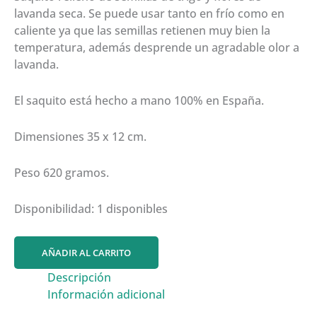
lavanda seca. Se puede usar tanto en frío como en
caliente ya que las semillas retienen muy bien la
temperatura, además desprende un agradable olor a
lavanda.
El saquito está hecho a mano 100% en España.
Dimensiones 35 x 12 cm.
Peso 620 gramos.
Disponibilidad:
1 disponibles
SAQUITO
AÑADIR AL CARRITO
TÉRMICO
Descripción
35
Información adicional
cm
(azul)