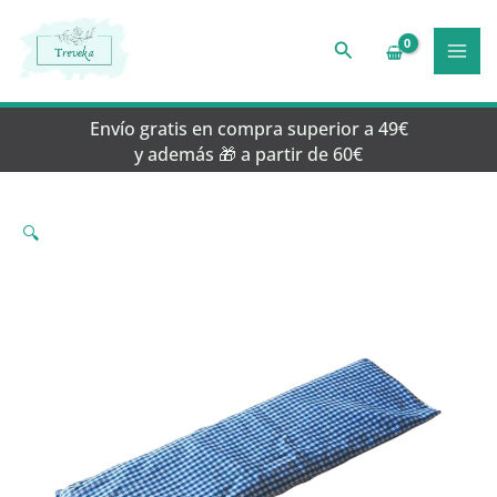
Ir
al
Buscar
contenido
Envío gratis en compra superior a 49€
y además 🎁 a partir de 60€
🔍