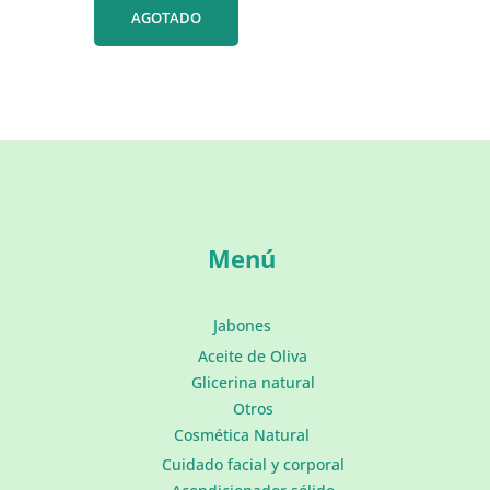
precio
precio
AGOTADO
original
actual
era:
es:
7,90 €.
6,99 €.
Menú
Jabones
Aceite de Oliva
Glicerina natural
Otros
Cosmética Natural
Cuidado facial y corporal