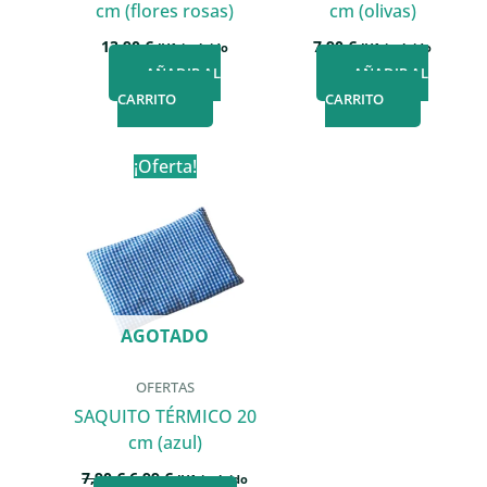
cm (flores rosas)
cm (olivas)
13,90
€
7,90
€
IVA incluido
IVA incluido
AÑADIR AL
AÑADIR AL
CARRITO
CARRITO
¡Oferta!
AGOTADO
OFERTAS
SAQUITO TÉRMICO 20
cm (azul)
El
El
7,90
€
6,99
€
IVA incluido