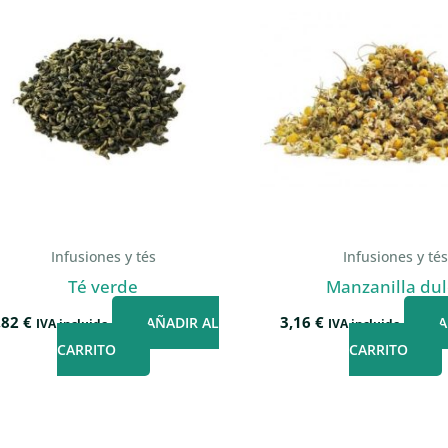
Infusiones y tés
Infusiones y té
Té verde
Manzanilla dul
,82
€
3,16
€
AÑADIR AL
A
IVA incluido
IVA incluido
CARRITO
CARRITO