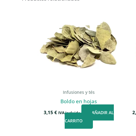
Infusiones y tés
Boldo en hojas
3,15
€
2
AÑADIR AL
IVA incluido
CARRITO