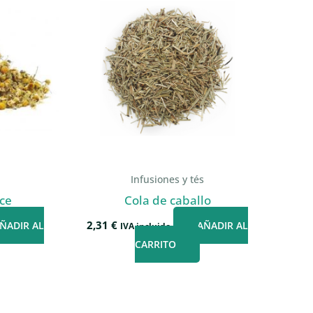
s
Infusiones y tés
ce
Cola de caballo
2,31
€
ÑADIR AL
AÑADIR AL
IVA incluido
CARRITO