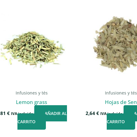
Infusiones y tés
Infusiones y té
Lemon grass
Hojas de Se
,81
€
2,64
€
AÑADIR AL
A
IVA incluido
IVA incluido
CARRITO
CARRITO