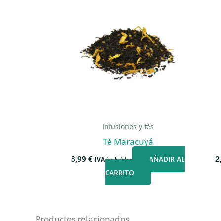
Infusiones y tés
Té Maracuyá
3,99
€
2
AÑADIR AL
IVA incluido
CARRITO
Productos relacionados