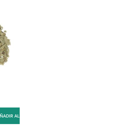
s
n
ÑADIR AL