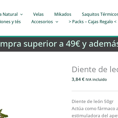
a Natural
Velas
Mikados
Saquitos Térmico
iones y tés
Accesorios
> Packs – Cajas Regalo <
ompra superior a 49€ y además
Diente de le
3,84
€
IVA incluido
Diente de león 50gr
Actúa como fármaco am
estimuladora del apet