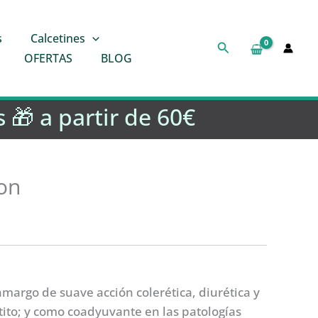
s
Calcetines
Buscar
OFERTAS
BLOG
 🎁 a partir de 60€
on
argo de suave acción colerética, diurética y
ito; y como coadyuvante en las patologías