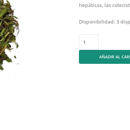
hepáticas, las colecis
Disponibilidad:
3 dis
Diente
de
leon
AÑADIR AL CAR
cantidad