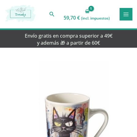
Ir
al
Buscar
59,70
€
contenido
(incl. impuestos)
Envío gratis en compra superior a 49€
y además 🎁 a partir de 60€