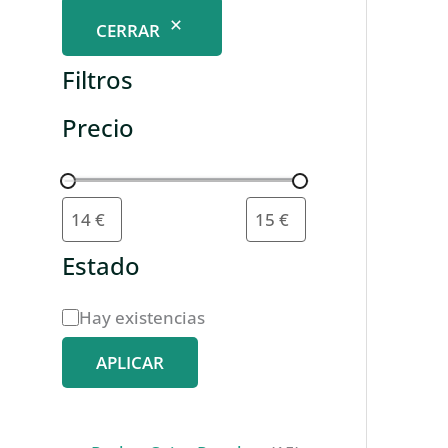
CERRAR
Filtros
Precio
Estado
D
Hay existencias
i
APLICAR
s
p