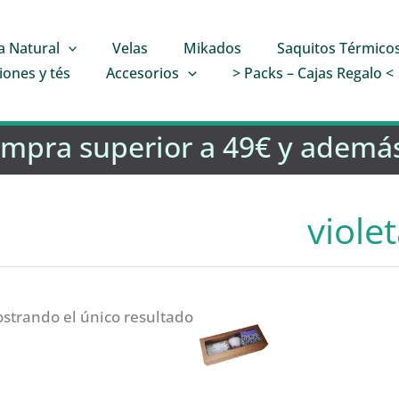
a Natural
Velas
Mikados
Saquitos Térmico
iones y tés
Accesorios
> Packs – Cajas Regalo <
ompra superior a 49€ y además
viole
strando el único resultado