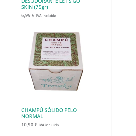
o
DESODORANTE LET'S GO
SKIN (75gr)
s
6,99
€
IVA incluido
CHAMPÚ SÓLIDO PELO
NORMAL
10,90
€
IVA incluido