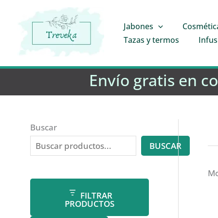
Ir
al
Jabones
Cosmétic
contenido
Tazas y termos
Infus
Envío gratis en c
Buscar
BUSCAR
Mo
FILTRAR
PRODUCTOS