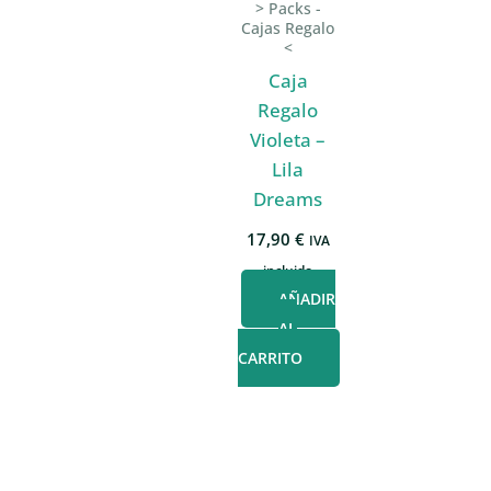
> Packs -
Cajas Regalo
<
Caja
Regalo
Violeta –
Lila
Dreams
17,90
€
IVA
incluido
AÑADIR
AL
CARRITO