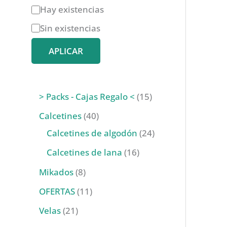
D
Hay existencias
i
Sin existencias
s
APLICAR
p
o
n
1
> Packs - Cajas Regalo <
15
i
5
4
Calcetines
40
b
p
0
2
Calcetines de algodón
24
i
r
p
4
1
Calcetines de lana
16
l
o
r
p
6
8
Mikados
8
i
d
o
r
p
p
1
OFERTAS
11
d
u
d
o
r
r
1
2
Velas
21
a
c
u
d
o
o
p