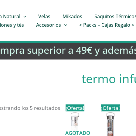
a Natural
Velas
Mikados
Saquitos Térmico
iones y tés
Accesorios
> Packs – Cajas Regalo <
ompra superior a 49€ y además
termo inf
strando los 5 resultados
¡Oferta!
¡Oferta!
AGOTADO