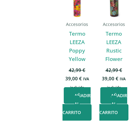
Accesorios
Accesorios
Termo
Termo
LEEZA
LEEZA
Poppy
Rustic
Yellow
Flower
42,99
€
42,99
€
El
El
El
El
39,00
€
39,00
€
IVA
IVA
precio
precio
precio
precio
incluido
incluido
original
actual
original
actual
era:
es:
era:
es:
AÑADIR
AÑADIR
42,99 €.
39,00 €.
42,99 €.
39,00 €.
AL
AL
CARRITO
CARRITO