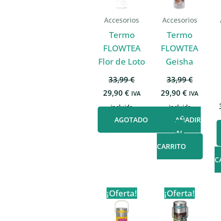
Accesorios
Accesorios
Termo
Termo
FLOWTEA
FLOWTEA
Flor de Loto
Geisha
33,99
€
33,99
€
El
El
El
El
29,90
€
29,90
€
IVA
IVA
precio
precio
precio
precio
incluido
incluido
original
actual
original
actual
era:
es:
era:
es:
AGOTADO
AÑADIR
33,99 €.
29,90 €.
33,99 €.
29,90 €.
AL
CARRITO
C
¡Oferta!
¡Oferta!