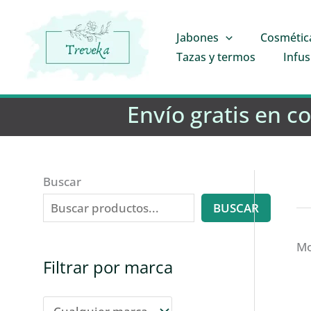
Ir
al
Jabones
Cosmétic
contenido
Tazas y termos
Infus
Envío gratis en c
Buscar
BUSCAR
Mo
Filtrar por marca