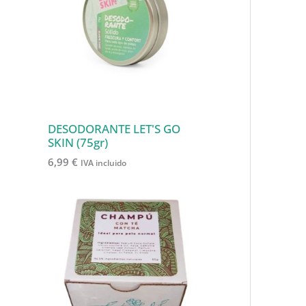
o
t
t
c
o
s
o
o
t
d
s
s
o
u
s
c
t
o
DESODORANTE LET'S GO
SKIN (75gr)
s
6,99
€
IVA incluido