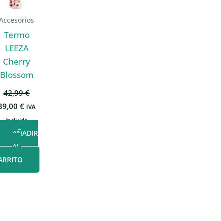
Accesorios
Termo
LEEZA
Cherry
Blossom
42,99
€
El
El
39,00
€
IVA
precio
precio
incluido
original
actual
era:
es:
AÑADIR
42,99 €.
39,00 €.
AL
ARRITO