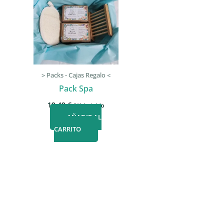
> Packs - Cajas Regalo <
Pack Spa
19,49
€
IVA incluido
AÑADIR AL
CARRITO