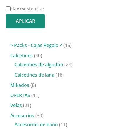
D
Hay existencias
i
APLICAR
s
p
o
1
> Packs - Cajas Regalo <
15
n
5
4
Calcetines
40
i
p
0
2
Calcetines de algodón
24
b
r
p
4
1
Calcetines de lana
16
i
o
r
p
6
8
Mikados
8
l
d
o
r
p
p
1
OFERTAS
11
i
u
d
o
r
r
1
2
Velas
21
d
c
u
d
o
o
p
1
3
Accesorios
39
a
t
c
u
d
d
r
p
9
1
Accesorios de baño
11
d
o
t
c
u
u