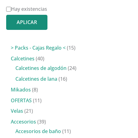
D
Hay existencias
i
APLICAR
s
p
o
1
> Packs - Cajas Regalo <
15
n
5
4
Calcetines
40
i
p
0
2
Calcetines de algodón
24
b
r
p
4
1
Calcetines de lana
16
i
o
r
p
6
8
Mikados
8
l
d
o
r
p
p
1
OFERTAS
11
i
u
d
o
r
r
1
2
Velas
21
d
c
u
d
o
o
p
1
3
Accesorios
39
a
t
c
u
d
d
r
p
9
1
Accesorios de baño
11
d
o
t
c
u
u