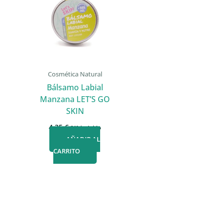
Cosmética Natural
Bálsamo Labial
Manzana LET’S GO
SKIN
4,35
€
IVA incluido
AÑADIR AL
CARRITO