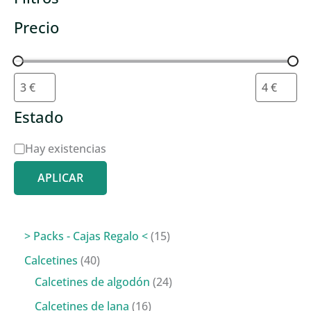
Precio
Estado
D
Hay existencias
i
APLICAR
s
p
o
1
> Packs - Cajas Regalo <
15
n
5
4
Calcetines
40
i
p
0
2
Calcetines de algodón
24
b
r
p
4
1
Calcetines de lana
16