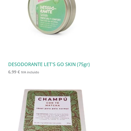
d
s
s
o
u
s
c
t
o
s
DESODORANTE LET'S GO SKIN (75gr)
6,99
€
IVA incluido