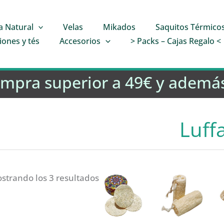
a Natural
Velas
Mikados
Saquitos Térmico
iones y tés
Accesorios
> Packs – Cajas Regalo <
ompra superior a 49€ y además
Luff
strando los 3 resultados