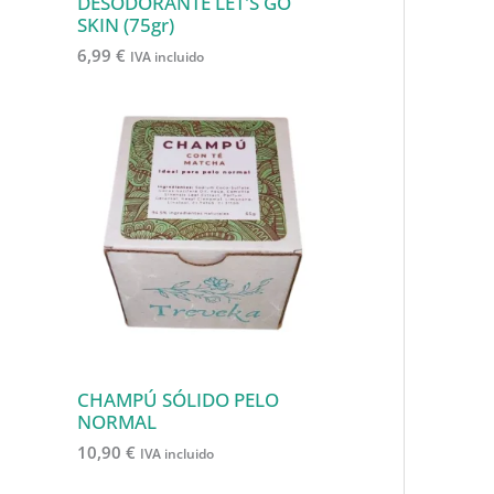
o
DESODORANTE LET'S GO
SKIN (75gr)
s
6,99
€
IVA incluido
CHAMPÚ SÓLIDO PELO
NORMAL
10,90
€
IVA incluido