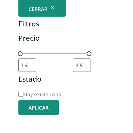
CERRAR
Filtros
Precio
Estado
D
Hay existencias
i
APLICAR
s
p