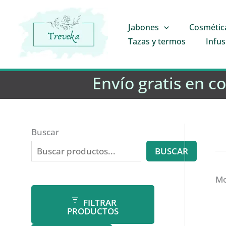
Ir
al
Jabones
Cosmétic
contenido
Tazas y termos
Infus
Envío gratis en c
Buscar
BUSCAR
Mo
FILTRAR
PRODUCTOS