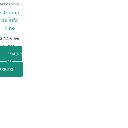
Accesorios
Estropajo
de lufa
Kine
2,14
€
IVA
incluido
AÑADIR
AL
ARRITO