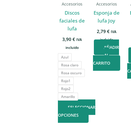
Accesorios
Accesorios
Discos
Esponja de
faciales de
lufa Joy
lufa
2,79
€
IVA
3,90
€
IVA
incluido
AÑADIR
incluido
AL
Azul
CARRITO
Rosa claro
C
Rosa oscuro
Rojo1
Rojo2
Amarillo
SELECCIONAR
OPCIONES
Este
producto