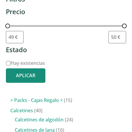
Precio
Estado
D
Hay existencias
i
APLICAR
s
p
o
1
> Packs - Cajas Regalo <
15
n
5
4
Calcetines
40
i
p
0
2
Calcetines de algodón
24
b
r
p
4
1
Calcetines de lana
16