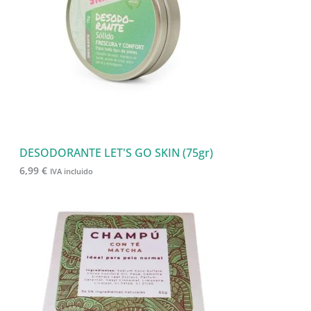
d
s
s
o
u
s
c
t
o
s
DESODORANTE LET'S GO SKIN (75gr)
6,99
€
IVA incluido