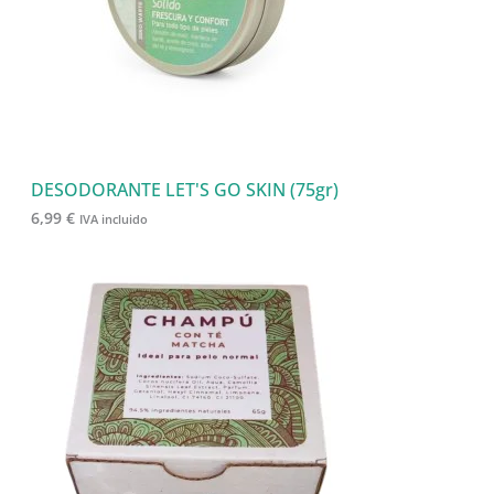
s
c
t
o
s
DESODORANTE LET'S GO SKIN (75gr)
6,99
€
IVA incluido