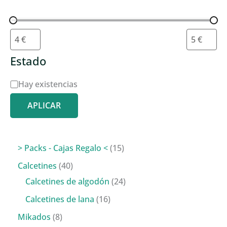
Estado
D
Hay existencias
i
APLICAR
s
p
o
1
> Packs - Cajas Regalo <
15
n
5
4
Calcetines
40
i
p
0
2
Calcetines de algodón
24
b
r
p
4
1
Calcetines de lana
16
i
o
r
p
6
8
Mikados
8
l
d