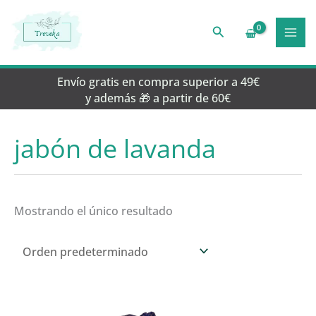
Ir
al
Buscar
contenido
Envío gratis en compra superior a 49€
y además 🎁 a partir de 60€
jabón de lavanda
Mostrando el único resultado