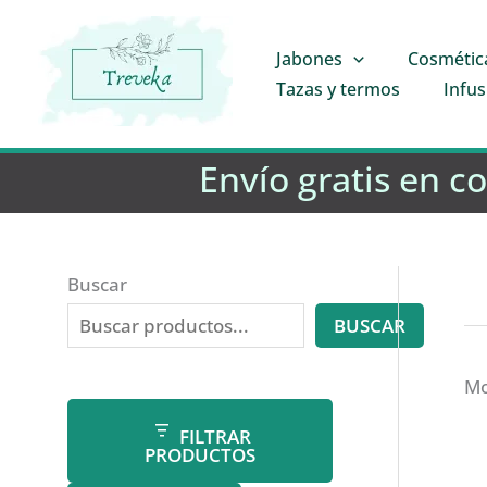
Ir
al
Jabones
Cosmétic
contenido
Tazas y termos
Infus
Envío gratis en c
Buscar
BUSCAR
Mo
FILTRAR
PRODUCTOS