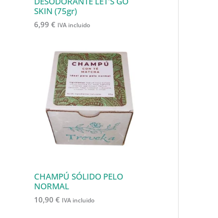
o
DESODORANTE LET'S GO
SKIN (75gr)
s
6,99
€
IVA incluido
CHAMPÚ SÓLIDO PELO
NORMAL
10,90
€
IVA incluido