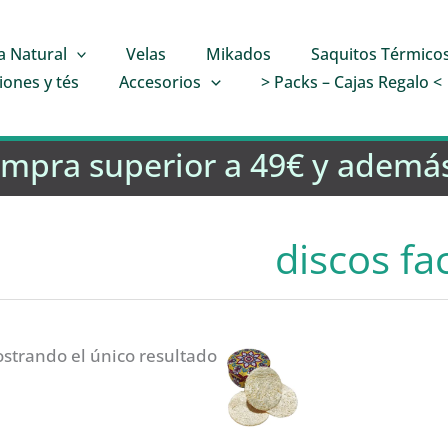
a Natural
Velas
Mikados
Saquitos Térmico
iones y tés
Accesorios
> Packs – Cajas Regalo <
ompra superior a 49€ y además
discos fa
strando el único resultado