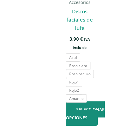
Accesorios
Discos
faciales de
lufa
3,90
€
IVA
incluido
Azul
Rosa claro
Rosa oscuro
Rojo1
Rojo2
Amarillo
SELECCIONAR
OPCIONES
Este
producto