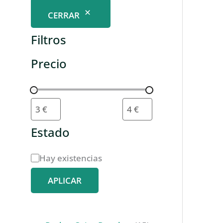
CERRAR
Filtros
Precio
Estado
D
Hay existencias
i
APLICAR
s
p