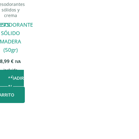
esodorantes
sólidos y
crema
ET’S
ESODORANTE
SÓLIDO
MADERA
(50gr)
8,99
€
IVA
incluido
AÑADIR
AL
ARRITO