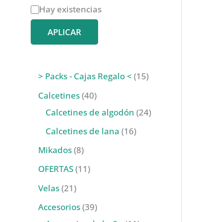
D
Hay existencias
i
APLICAR
s
p
1
o
> Packs - Cajas Regalo <
15
5
n
4
Calcetines
40
p
i
0
2
Calcetines de algodón
24
r
b
p
4
1
Calcetines de lana
16
o
i
r
p
6
8
Mikados
8
d
l
o
r
p
p
1
OFERTAS
11
u
i
d
o
r
r
1
2
Velas
21
c
d
u
d
o
o
p
1
3
Accesorios
39
t
a
c
u
d
d
r
p