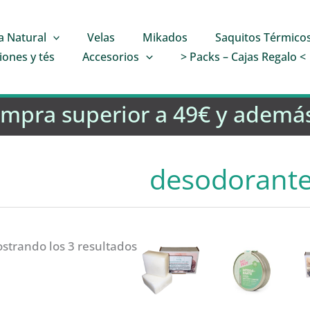
a Natural
Velas
Mikados
Saquitos Térmico
iones y tés
Accesorios
> Packs – Cajas Regalo <
ompra superior a 49€ y además
desodorant
strando los 3 resultados