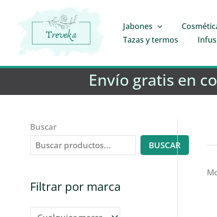
Ir
al
Jabones
Cosmétic
contenido
Tazas y termos
Infus
Envío gratis en c
Buscar
BUSCAR
Mo
Filtrar por marca