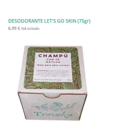
s
DESODORANTE LET'S GO SKIN (75gr)
6,99
€
IVA incluido