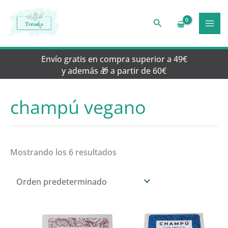
Ir
al
Buscar
contenido
Envío gratis en compra superior a 49€
y además 🎁 a partir de 60€
champú vegano
Mostrando los 6 resultados