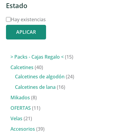
Estado
D
Hay existencias
i
APLICAR
s
p
o
1
> Packs - Cajas Regalo <
15
n
5
4
Calcetines
40
i
p
0
2
Calcetines de algodón
24
b
r
p
4
1
Calcetines de lana
16
i
o
r
p
6
8
Mikados
8
l
d
o
r
p
p
1
OFERTAS
11
i
u
d
o
r
r
1
2
Velas
21
d
c
u
d
o
o
p
1
3
Accesorios
39
a
t
c
u
d