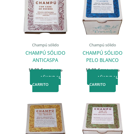
Champú sólido
Champú sólido
CHAMPÚ SÓLIDO
CHAMPÚ SÓLIDO
ANTICASPA
PELO BLANCO
10,90
€
10,90
€
IVA incluido
IVA incluido
AÑADIR AL
AÑADIR AL
CARRITO
CARRITO