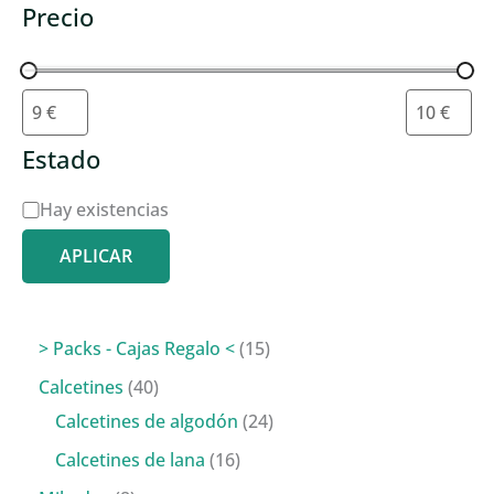
Precio
Estado
D
Hay existencias
i
APLICAR
s
p
o
1
> Packs - Cajas Regalo <
15
n
5
4
Calcetines
40
i
p
0
2
Calcetines de algodón
24
b
r
p
4
1
Calcetines de lana
16
i
o
r
p
6