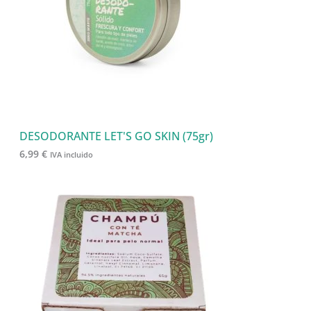
s
o
u
s
c
t
o
s
DESODORANTE LET'S GO SKIN (75gr)
6,99
€
IVA incluido