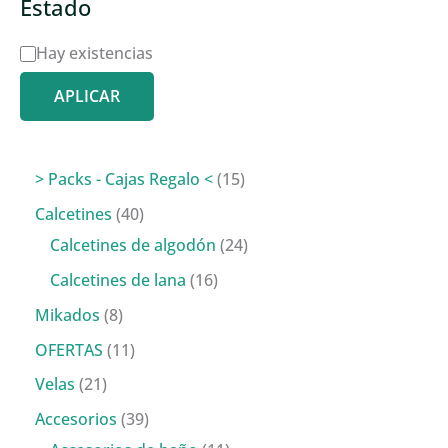
Estado
D
Hay existencias
i
APLICAR
s
p
o
1
> Packs - Cajas Regalo <
15
n
5
4
Calcetines
40
i
p
0
2
Calcetines de algodón
24
b
r
p
4
1
Calcetines de lana
16
i
o
r
p
6
8
Mikados
8
l
d
o
r
p
p
1
OFERTAS
11
i
u
d
o
r
r
1
2
Velas
21
d
c
u
d
o
o
p
1
3
Accesorios
39
a
t
c
u
d
d
r
p