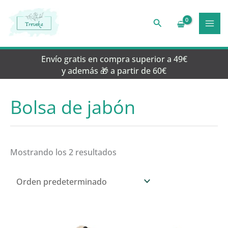
Ir
al
Buscar
contenido
Envío gratis en compra superior a 49€
y además 🎁 a partir de 60€
Bolsa de jabón
Mostrando los 2 resultados