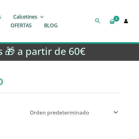
s
Calcetines
Buscar
OFERTAS
BLOG
 🎁 a partir de 60€
o