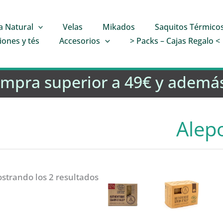
a Natural
Velas
Mikados
Saquitos Térmico
iones y tés
Accesorios
> Packs – Cajas Regalo <
ompra superior a 49€ y además
Alep
strando los 2 resultados