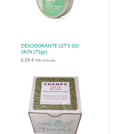
s
o
o
t
d
s
s
o
u
s
c
t
o
DESODORANTE LET'S GO
SKIN (75gr)
s
6,99
€
IVA incluido