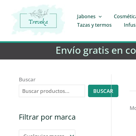
Ir
al
Jabones
Cosmétic
contenido
Tazas y termos
Infus
Envío gratis en c
Buscar
BUSCAR
Mo
Filtrar por marca