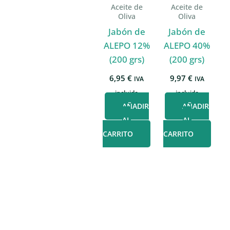
Aceite de
Aceite de
Oliva
Oliva
Jabón de
Jabón de
ALEPO 12%
ALEPO 40%
(200 grs)
(200 grs)
6,95
€
9,97
€
IVA
IVA
incluido
incluido
AÑADIR
AÑADIR
AL
AL
CARRITO
CARRITO